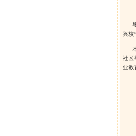
兴校
社区
业教