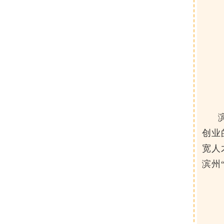
创业
宽
人
滨州