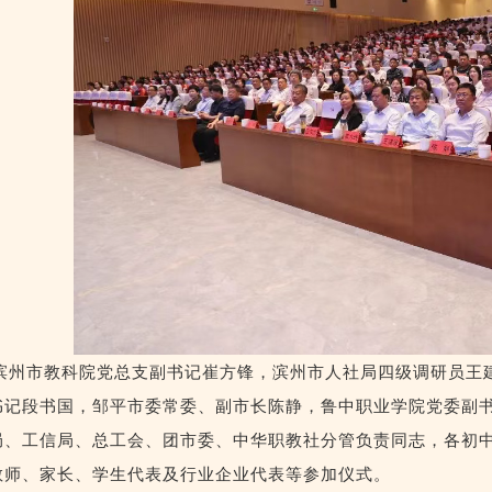
滨州
市教科院党总支副书记
崔方锋，滨州
市人社局四级调研员
王
书记
段书国
，邹平市委常委、副市长陈静，鲁中职业学院党委副
局、工信局、总
工会、团市委
、
中华职教社分管
负责同志
，
各
初
教师、家长、学生代表及
行业企业代表等参加仪式。