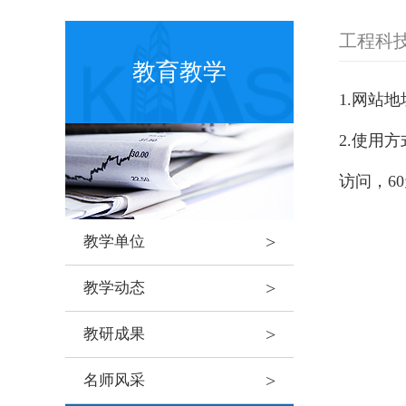
工程科
教育教学
1.网站
2.使用
访问，6
>
教学单位
>
教学动态
>
教研成果
>
名师风采