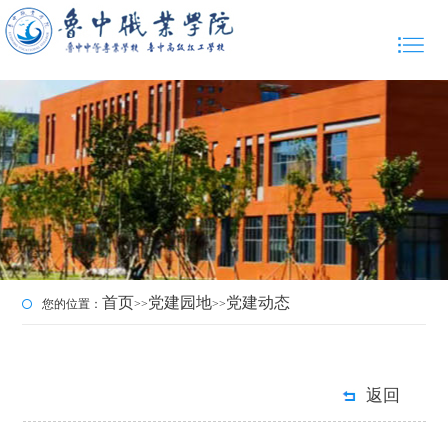
首页
党建园地
党建动态
您的位置：
>>
>>
返回