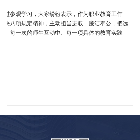
通过参观学习，大家纷纷表示，作为职业教育工作
中央八项规定精神，主动担当进取，廉洁奉公，把远
中、每一次的师生互动中、每一项具体的教育实践