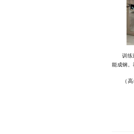
训练
能成钢。
（高